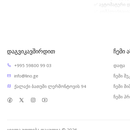
✅ ავტომატური დ
✅ კომპლექტაცია
✅ იდეალურია ოფ
Canon i-SENSYS
დაგვიკავშირდით
ჩემი 
+995 598
00 99 03
დაფა
info@l
ino.ge
ჩემი შე
ქალაქი ბათუმი ლერმონტოვის 94
ჩემი მ
ჩემი პ
ყველა უფლება დაცულია © 2026