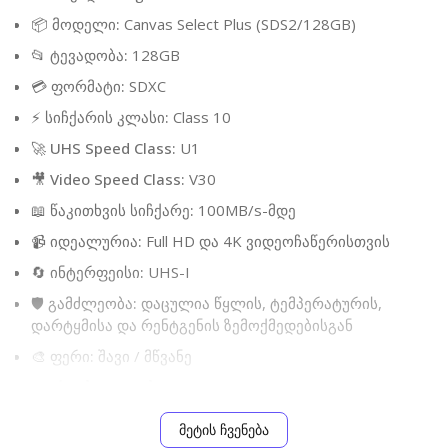
📦
მოდელი:
Canvas Select Plus (SDS2/128GB)
📂
ტევადობა:
128GB
💳
ფორმატი:
SDXC
⚡
სიჩქარის კლასი:
Class 10
🚀
UHS Speed Class:
U1
🎥
Video Speed Class:
V30
📖
წაკითხვის სიჩქარე:
100MB/s-მდე
📹
იდეალურია:
Full HD და 4K ვიდეოჩაწერისთვის
🔄
ინტერფეისი:
UHS-I
🛡️
გამძლეობა:
დაცულია წყლის, ტემპერატურის,
დარტყმისა და რენტგენის ზემოქმედებისგან
🎨
ფერი:
შავი / მწვანე
თავსებადობა:
მეტის ჩვენება
📷 DSLR და Mirrorless კამერები