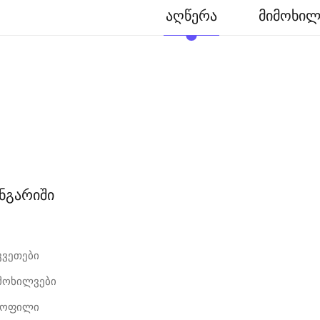
აღწერა
მიმოხილვ
ანგარიში
კვეთები
იმოხილვები
როფილი