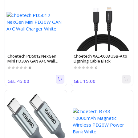
Choetech PD5012 NexGen
Choetech XAL-0003 USB-A to
Mini PD30W GAN A+C Wall
Ligtning Cable Black
Charger White
0
0
GEL 45.00
GEL 15.00