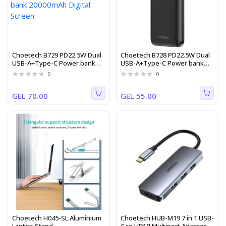
Choetech B729 PD22.5W Dual
Choetech B728 PD22.5W Dual
USB-A+Type-C Power bank
USB-A+Type-C Power bank
20000mAh Digital Screen
10000mAh Digital Screen
0
0
GEL 70.00
GEL 55.00
Choetech H045-SL Aluminium
Choetech HUB-M19 7 in 1 USB-