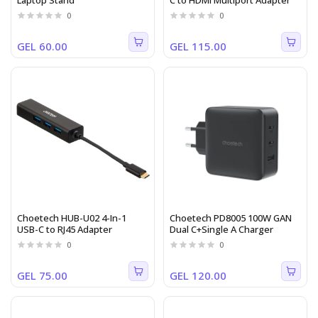
Laptop Stand
C to HDMI Multiport Adapter
0
0
GEL 60.00
GEL 115.00
Choetech HUB-U02 4-In-1
Choetech PD8005 100W GAN
USB-C to RJ45 Adapter
Dual C+Single A Charger
0
0
GEL 75.00
GEL 120.00