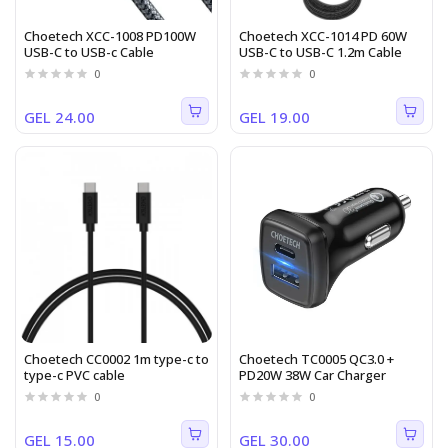
Choetech XCC-1008 PD100W
Choetech XCC-1014 PD 60W
USB-C to USB-c Cable
USB-C to USB-C 1.2m Cable
0
0
GEL 24.00
GEL 19.00
Choetech CC0002 1m type-c to
Choetech TC0005 QC3.0 +
type-c PVC cable
PD20W 38W Car Charger
0
0
GEL 15.00
GEL 30.00