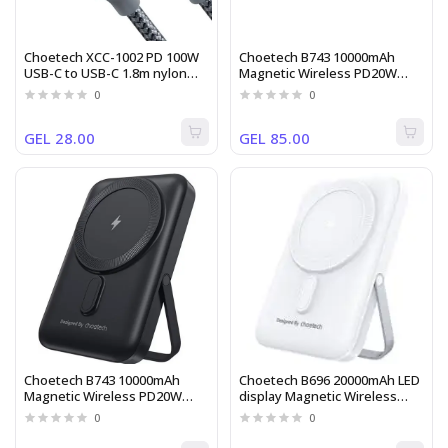
Choetech XCC-1002 PD 100W
Choetech B743 10000mAh
USB-C to USB-C 1.8m nylon
Magnetic Wireless PD20W
Cable
Power Bank White
0
0
GEL 28.00
GEL 85.00
Choetech B743 10000mAh
Choetech B696 20000mAh LED
Magnetic Wireless PD20W
display Magnetic Wireless
Power Bank Black
power bank for Mobile and
0
0
Watch