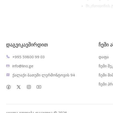
მიკროფონის ტ
მიკროფონის სი
მიკროფონის მ
მიკროფონის ნ
დამატებით
დაგვიკავშირდით
ჩემი 
დაარეგულირე
განათების / L
+995 598
00 99 03
დაფა
მავთულის ქს
info@l
ino.ge
ჩემი შე
სისტემური მო
ქალაქი ბათუმი ლერმონტოვის 94
ჩემი მ
Android
MacOS
ჩემი პ
Linux
ფიზიკური
მასალა: (ბირთ
ყველა უფლება დაცულია © 2026