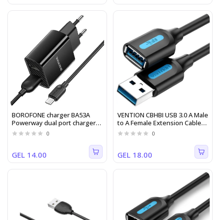
BOROFONE charger BA53A
VENTION CBHBI USB 3.0 A Male
Powerway dual port charger
to A Female Extension Cable
set(Micro)(EU)black
3M black PVC Type
0
0
GEL 14.00
GEL 18.00