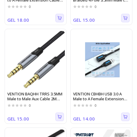
to A Female Extension Cable
Braided 4 Pole 3.5mm Male to
5M black PVC Type
2*3.5mm Female Stereo
0
0
Splitter Cable 0.3M Black Metal
Type
GEL 18.00
GEL 15.00
VENTION BAQHH TRRS 3.5MM
VENTION CBHBH USB 3.0 A
Male to Male Aux Cable 2M
Male to A Female Extension
Gray
Cable 2M black PVC Type
0
0
GEL 15.00
GEL 14.00