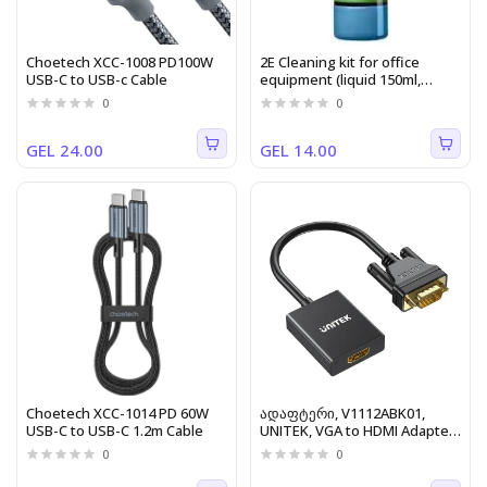
Choetech XCC-1008 PD100W
2Е Cleaning kit for office
USB-C to USB-c Cable
equipment (liquid 150ml,
whipe 20cm), blue
0
0
GEL 24.00
GEL 14.00
Choetech XCC-1014 PD 60W
ადაფტერი, V1112ABK01,
USB-C to USB-C 1.2m Cable
UNITEK, VGA to HDMI Adapter
with Audio & Power Port.
0
0
V1112ABK01