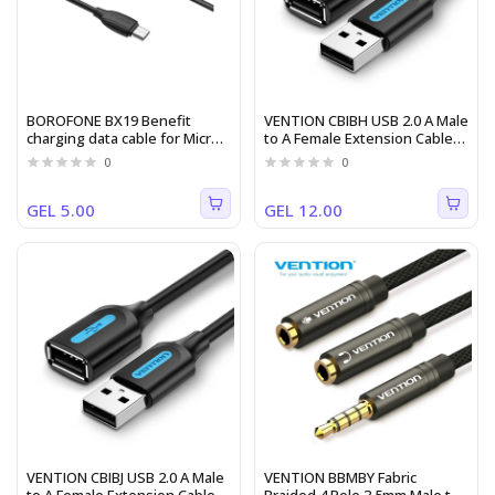
BOROFONE BX19 Benefit
VENTION CBIBH USB 2.0 A Male
charging data cable for Micro
to A Female Extension Cable
Black
2M black PVC Type
0
0
GEL 5.00
GEL 12.00
VENTION CBIBJ USB 2.0 A Male
VENTION BBMBY Fabric