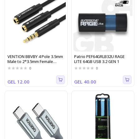
VENTION BBVBY 4 Pole 3.5mm
Patrio PEF64GRLB32U RAGE
Male to 2*3.5mm Female
LITE 64GB USB 3.2 GEN 1
Stereo Splitter Cable 0.3M
0
0
Black Metal Type
GEL 12.00
GEL 40.00