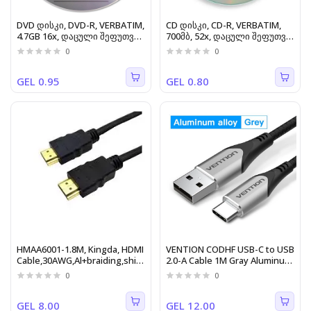
DVD დისკი, DVD-R, VERBATIM,
CD დისკი, CD-R, VERBATIM,
4.7GB 16x, დაცული შეფუთვა,
700მბ, 52x, დაცული შეფუთვა,
50ც. 43791
50ც.
0
0
GEL 0.95
GEL 0.80
HMAA6001-1.8M, Kingda, HDMI
VENTION CODHF USB-C to USB
Cable,30AWG,Al+braiding,shield,copper,goldplated,PVC,Plastic
2.0-A Cable 1M Gray Aluminum
shell
Alloy Type
0
0
GEL 8.00
GEL 12.00