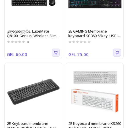
კლავიატურა, LuxeMate
2E GAMING Membrane
Q8100, Genius, Wireless Slim
keyboard KG360 68key, USB-
კლავიატურა + მაუსი, შავი
A/WL, EN/UA/RU, RGB, black
0
0
(Black).
GEL 60.00
GEL 75.00
2E Keyboard membrane
2E Keyboard membrane KS260