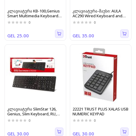
კლავიატურა KB-100,Genius
კლავიატურა-მაუსი: AULA
Smart Multimedia Keyboard
AC290 Wired Keyboard and
USB Black
Mouse Combo Black
0
0
GEL 25.00
GEL 35.00
კლავიატურა SlimStar 126,
22221 TRUST PLUS XALAS USB
Genius, Slim Keyboard, RU,
NUMERIC KEYPAD
USB Black
0
0
GEL 30.00
GEL 30.00