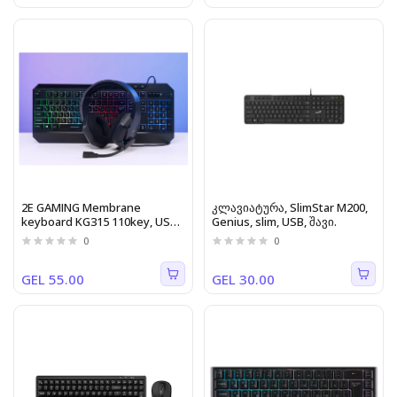
2E GAMING Membrane
კლავიატურა, SlimStar M200,
keyboard KG315 110key, USB-
Genius, slim, USB, შავი.
A, EN/RU, RGB, black
0
0
GEL 55.00
GEL 30.00