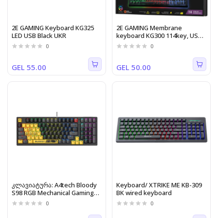
2E GAMING Keyboard KG325
2E GAMING Membrane
LED USB Black UKR
keyboard KG300 114key, USB-
A, EN/RU, LED, black
0
0
GEL 55.00
GEL 50.00
კლავიატურა: A4tech Bloody
Keyboard/ XTRIKE ME KB-309
S98 RGB Mechanical Gaming
BK wired keyboard
Keyboard Red Switch US
0
0
Layout Sports Lime