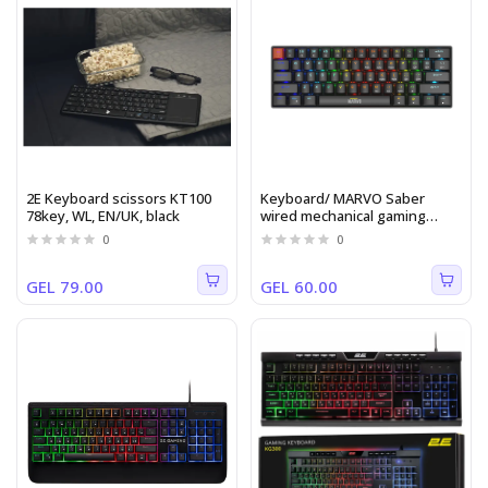
2E Keyboard scissors KT100
Keyboard/ MARVO Saber
78key, WL, EN/UK, black
wired mechanical gaming
keyboard RGB lighting Black
0
0
GEL 79.00
GEL 60.00