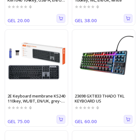
KM1040 104key, USB-A, EN/UK,
106key, WL, EN/UK, white
black
0
0
GEL 20.00
GEL 38.00
2E Keyboard membrane KS240
23698 GXT833 THADO TKL
110key, WL/BT, EN/UK, grey-
KEYBOARD US
black
0
0
GEL 75.00
GEL 60.00