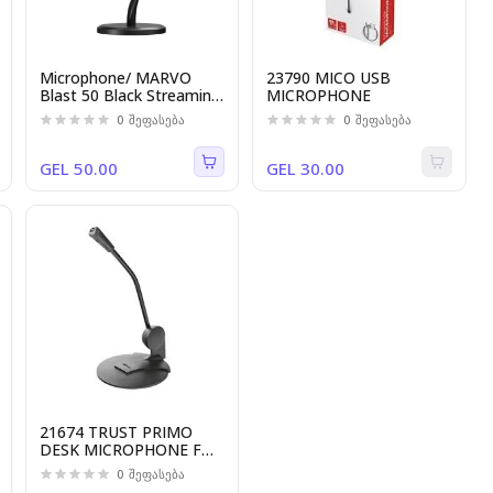
Microphone/ MARVO
23790 MICO USB
Blast 50 Black Streaming
MICROPHONE
Microphone
0
შეფასება
0
შეფასება
GEL 50.00
GEL 30.00
21674 TRUST PRIMO
DESK MICROPHONE FOR
PC AND LAPTOP
0
შეფასება