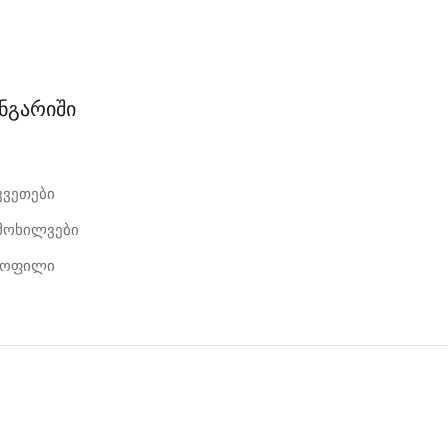
ანგარიში
კვეთები
იმოხილვები
როფილი