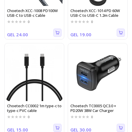
Choetech XCC-1008 PD100W
Choetech XCC-1014 PD 60W
USB-C to USB-c Cable
USB-C to USB-C 1.2m Cable
0
0
GEL 24.00
GEL 19.00
Choetech CC0002 1m type-c to
Choetech TC0005 QC3.0 +
type-c PVC cable
PD20W 38W Car Charger
0
0
GEL 15.00
GEL 30.00