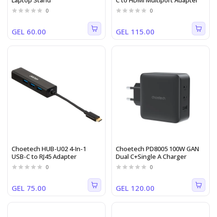
Laptop Stand
C to HDMI Multiport Adapter
0
0
GEL 60.00
GEL 115.00
Choetech HUB-U02 4-In-1
Choetech PD8005 100W GAN
USB-C to RJ45 Adapter
Dual C+Single A Charger
0
0
GEL 75.00
GEL 120.00