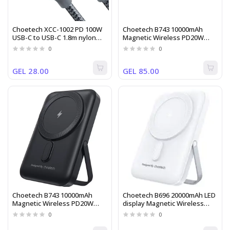
Choetech XCC-1002 PD 100W
Choetech B743 10000mAh
USB-C to USB-C 1.8m nylon
Magnetic Wireless PD20W
Cable
Power Bank White
0
0
GEL 28.00
GEL 85.00
Choetech B743 10000mAh
Choetech B696 20000mAh LED
Magnetic Wireless PD20W
display Magnetic Wireless
Power Bank Black
power bank for Mobile and
0
0
Watch