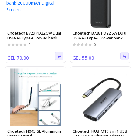
Choetech B729 PD22.5W Dual
Choetech B728 PD22.5W Dual
USB-A+Type-C Power bank
USB-A+Type-C Power bank
20000mAh Digital Screen
10000mAh Digital Screen
0
0
GEL 70.00
GEL 55.00
Choetech H045-SL Aluminium
Choetech HUB-M19 7 in 1 USB-