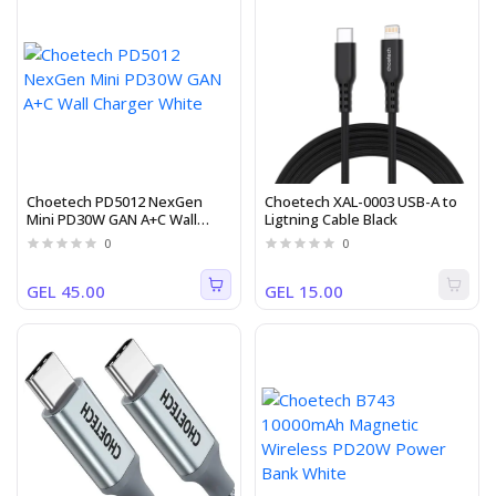
Choetech PD5012 NexGen
Choetech XAL-0003 USB-A to
Mini PD30W GAN A+C Wall
Ligtning Cable Black
Charger White
0
0
GEL 45.00
GEL 15.00