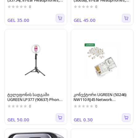
(35754), In-Ear Headphones,
(30638), In-Ear Headphones,
Wired, Type-C, Black
Wired, Type-C, Black
0
0
GEL 35.00
GEL 45.00
ტელეფონის სადგამი
კონექტორი UGREEN (50246)
UGREEN LP377 (90637) Phone
NW110 RJ45 Network
Tripod Stand, Black
Connector for UTP Cat5
0
0
100pcs
GEL 50.00
GEL 0.30