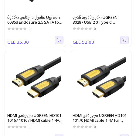
მყარი დისკის ქეისი Ugreen
ლან ადაპტერი UGREEN
60353 Enclosure 2.5 SATA to
30287 USB 2.0 Type C
USB 3.0 Hard Drive Adapter
10/100Mbps Ethernet Adapter
0
0
Enclosure for SSD Drive HDD
110mm (Black)
Box Type C 3.1 Enclosure HD
External
GEL 35.00
GEL 52.00
HDMI კაბელი UGREEN HD101
HDMI კაბელი UGREEN HD101
10167 10167 HDMI cable 1 4V
10170 HDMI cable 1 4V full
full copper 19+1 5M
copper 19+1 10M
0
0