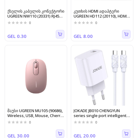
ქსელის კაბელის კონექტორი
კუთხის HDMI ადაპტერი
UGREEN NW110 (20331) RJ45
UGREEN HD112 (20110), HDMI
Network Connector for UTP
4K Adapter Male to Female
0
0
Cat 5, Cat 5e 50pcs
Up-angled, Black
GEL 0.30
GEL 8.00
მაუსი UGREEN MU105 (90686),
JOKADE JB010 CHENGYUN
Wireless, USB, Mouse, Cherry
series single port intelligent
Pink
PD20W charger set (Type-C to
0
0
lightning)(EU)
GEL 30.00
GEL 20.00