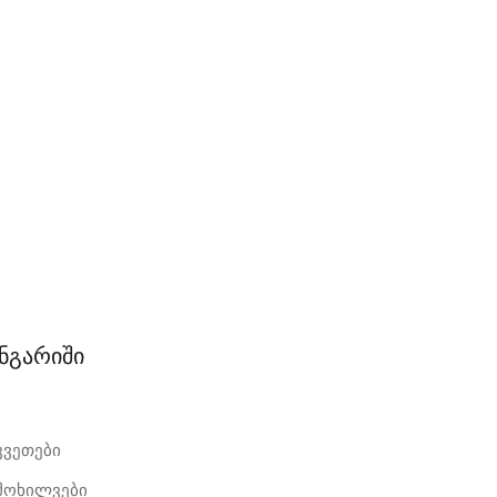
ანგარიში
კვეთები
იმოხილვები