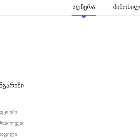
აღწერა
მიმოხილვ
ანგარიში
კვეთები
იმოხილვები
როფილი