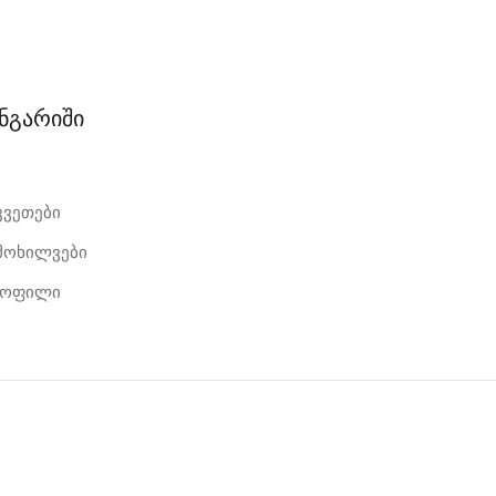
ანგარიში
კვეთები
იმოხილვები
როფილი