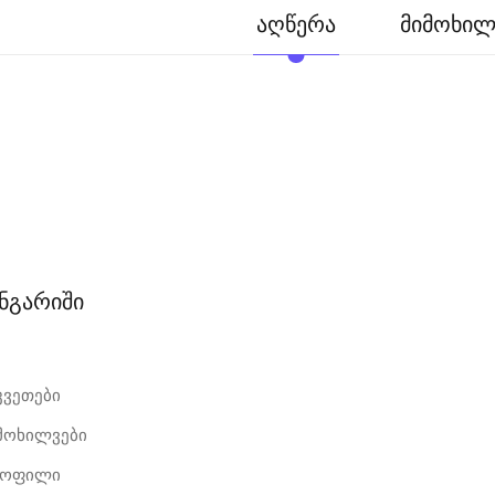
აღწერა
მიმოხილვ
ანგარიში
კვეთები
იმოხილვები
როფილი